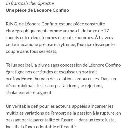
In französischer Sprache
Une pièce de Léonore Confino
RING, de Léonore Confino, est une pièce construite
chorégraphiquement comme un match de boxe de 17
rounds entre deux femmes et quatre hommes. À travers
cette mécanique précise et rythmée, l’autrice dissèque le
couple dans tous ses états.
Tel un scalpel, la plume sans concession de Léonore Confino
égratigne nos certitudes et esquisse un portrait
profondément humain des relations amoureuses. Dans un
décor minimaliste, les corps s’attirent, se rejettent,
s’enlacent et s’éloignent.
Un véritable défi pour les acteurs, appelés à incarner les
multiples variations de l’amour; de la passion à la rupture, en
passant par la parentalité et l’usure — dans un texte juste,
incisif et d’une redoutable efficacité.