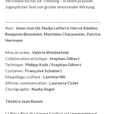
Verschleiß bis hin zur Trennung – in einem präzisen,
zugespitzten Text von großer emotionaler Wirkung.
—————————————————————————————
Avec :
Imen Jourchi, Nadja Lefèvre, Hervé Adeline,
Benjamin Blondelet, Matthieu Charpentier, Patrice
Hermann
Mise en scène :
Valérie Weidenfeld
Collaboration artistique :
Stephan Gilbert
Technique :
Philipp Kolb / Stephan Gilbert
Costumes :
Françoise Schubert
Maquillage, coiffure :
Laetitia Hilt
Affiche, communication :
Laurence Ciclet
Chorégraphie :
Nadia Vogel
Théâtre Jean Renoir
La Pièce Ring de Léonore Confino est représentée par