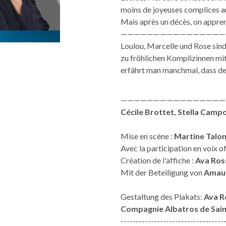
moins de joyeuses complices a
Mais après un décès, on apprend
————————————————
Loulou, Marcelle und Rose sind
zu fröhlichen Komplizinnen m
erfährt man manchmal, dass de
————————————————
Cécile Brottet, Stella Camp
Mise en scène :
Martine Talo
Avec la participation en voix of
Création de l'affiche :
Ava Ros
Mit der Beteiligung von
Amaur
Gestaltung des Plakats:
Ava R
Compagnie Albatros de Sain
----------------------------------