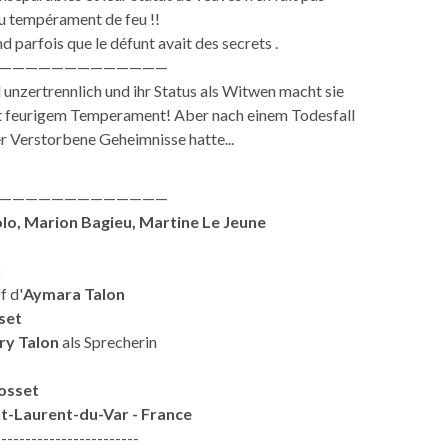
u tempérament de feu !!
 parfois que le défunt avait des secrets .
—————————————
 unzertrennlich und ihr Status als Witwen macht sie
it feurigem Temperament! Aber nach einem Todesfall
r Verstorbene Geheimnisse hatte...
—————————————
olo, Marion Bagieu, Martine Le Jeune
n
f d'
Aymara Talon
set
y Talon
als Sprecherin
osset
t-Laurent-du-Var - France
------------------------