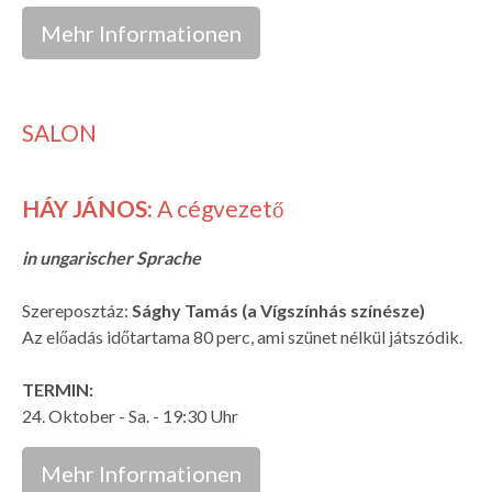
Mehr Informationen
SALON
HÁY JÁNOS:
A cégvezető
in ungarischer Sprache
Szereposztáz:
Sághy Tamás (a Vígszínhás színésze)
Az előadás időtartama 80 perc, ami szünet nélkül játszódik.
TERMIN:
24. Oktober - Sa. - 19:30 Uhr
Mehr Informationen